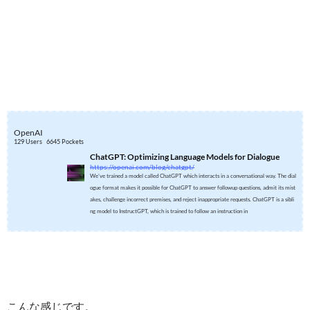
OpenAI
129 Users
6645 Pockets
ChatGPT: Optimizing Language Models for Dialogue
https://openai.com/blog/chatgpt/
We’ve trained a model called ChatGPT which interacts in a conversational way. The dial
ogue format makes it possible for ChatGPT to answer followup questions, admit its mist
akes, challenge incorrect premises, and reject inappropriate requests. ChatGPT is a sibli
ng model to InstructGPT, which is trained to follow an instruction in
こんな感じです。