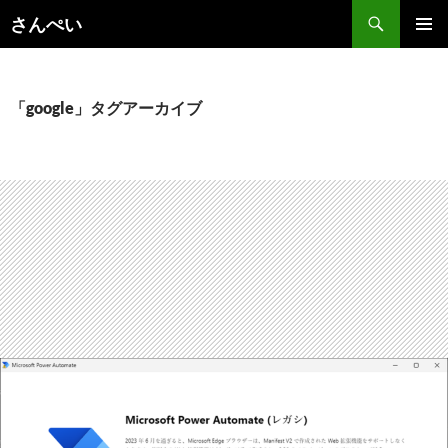
コ
さんぺい
ン
メインメ
テ
ニュー
ン
ツ
「google」タグアーカイブ
へ
ス
キ
ッ
プ