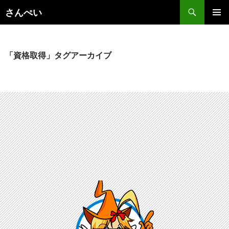
コ
さんぺい
ン
メインメ
テ
ニュー
ン
ツ
「資格取得」タグアーカイブ
へ
ス
キ
ッ
プ