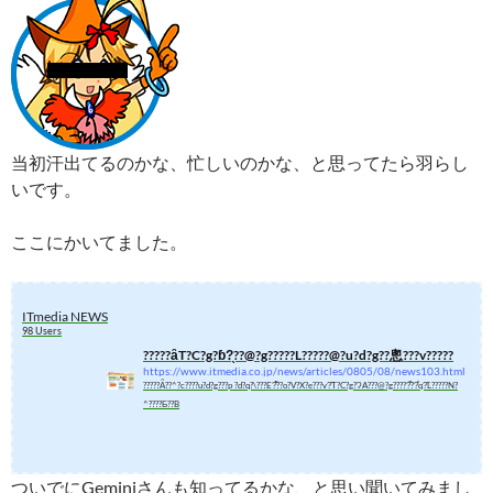
当初汗出てるのかな、忙しいのかな、と思ってたら羽らし
いです。
ここにかいてました。
ITmedia NEWS
98 Users
?????ȃT?C?g?ɓ?̖??@?g?????L?????@?u?d?g??悤???v?????
https://www.itmedia.co.jp/news/articles/0805/08/news103.html
?????Ȃ??^?c????u?d?g???p ?d?q?\???E?͂??o?V?X?e???v?̃T?C?g?ɁA???@?g?????̏??̎q?̃L?????N?
^????Ƃ??B
ついでにGeminiさんも知ってるかな、と思い聞いてみまし