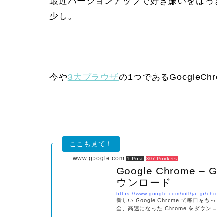
最近バージョンアップで好き嫌いをはっき
少し。
今や
3大ブラウザ
の1つであるGoogleChr
www.google.com
1 Post
807 Pockets
Google Chrome
ウンロード
https://www.google.com/intl/ja_jp/ch
新しい Google Chrome で毎日
全、高速になった Chrome をダウ