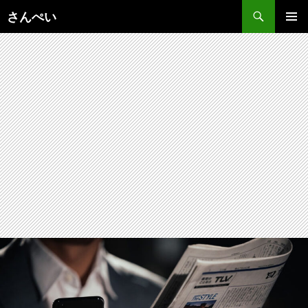
コ
さんぺい
ン
メインメ
テ
ニュー
ン
ツ
へ
ス
キ
ッ
プ