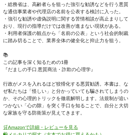
・総務省は、高齢者らを狙った強引な勧誘などを行う悪質
な通信事業者や代理店の名前を公表する検討に入った。
・強引な勧誘や虚偽説明に関する苦情相談が高止まりして
おり、現行の指導だけでは改善が進まない現状がある。
・利用者保護の観点から「名前の公表」という社会的制裁
に踏み切ることで、業界全体の健全化と抑止力を狙う。
📚
この記事を深く知るための1冊
『だましの手口 悪質商法・詐欺の心理学』
行政がメスを入れるほど狡猾化する悪質勧誘。本書は、な
ぜ私たちは「怪しい」と分かっていても騙されてしまうの
か、その心理的トリックを徹底解明します。法規制が追い
つかない「心の隙」を突く手口を知ることで、自分と大切
な家族を守る防衛策が見えてきます。
🛒
Amazonで詳細・レビューを見る
🛍️
メルカリで探す（古本でお得に買えるかも）