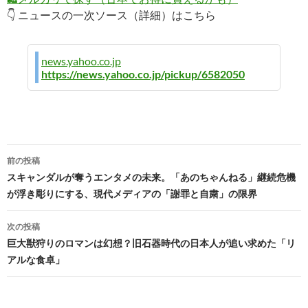
👇 ニュースの一次ソース（詳細）はこちら
news.yahoo.co.jp
https://news.yahoo.co.jp/pickup/6582050
投
前の投稿
稿
スキャンダルが奪うエンタメの未来。「あのちゃんねる」継続危機
が浮き彫りにする、現代メディアの「謝罪と自粛」の限界
ナ
ビ
次の投稿
巨大獣狩りのロマンは幻想？旧石器時代の日本人が追い求めた「リ
ゲ
アルな食卓」
ー
シ