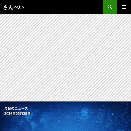
コ
さんぺい
ン
メインメ
テ
ニュー
ン
ツ
へ
ス
キ
ッ
プ