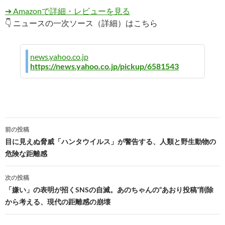
➔ Amazonで詳細・レビューを見る
👇 ニュースの一次ソース（詳細）はこちら
news.yahoo.co.jp
https://news.yahoo.co.jp/pickup/6581543
投
前の投稿
稿
目に見えぬ脅威「ハンタウイルス」が警告する、人類と野生動物の
危険な距離感
ナ
ビ
次の投稿
「嫌い」の表明が招くSNSの自滅。あのちゃんの“あおり投稿”削除
ゲ
から考える、現代の距離感の崩壊
ー