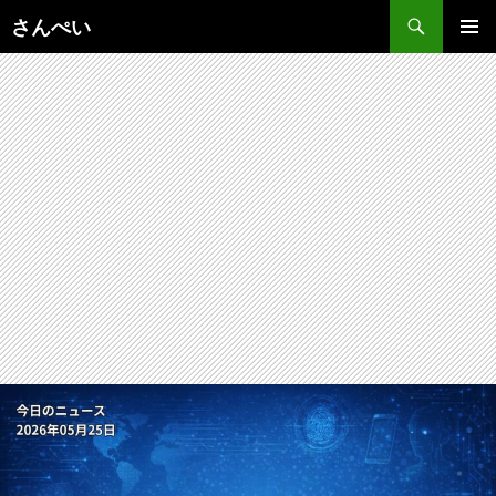
コ
さんぺい
ン
メインメ
テ
ニュー
ン
ツ
へ
ス
キ
ッ
プ