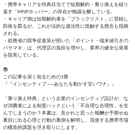
・携帯キャリアを特典目当てで短期解約・乗り換えを繰り
返す「MNPホッパー」の存在が物議を醸している。
・キャリア側は短期解約者を「ブラックリスト」に登録し
防衛を図るが、これが法的な違法性に抵触する懸念も指摘
される。
・総務省の競争促進策が招いた「ポイント・端末値引きの
バラマキ」は、代理店の負担を増やし、業界の健全な発展
を阻害している。
📚
この記事を深く知るための1冊
『『インセンティブ ──あなたを動かす甘いワナ』』
「乗り換え特典」という企業のインセンティブ設計が、な
ぜ消費者による制度ハックという「不合理な合理性」を生
んでしまうのか？本書は、良かれと思った報酬が予期せぬ
裏目に出る心理と行動の裏側を解明し、混迷する携帯市場
の構造的課題を浮き彫りにします。