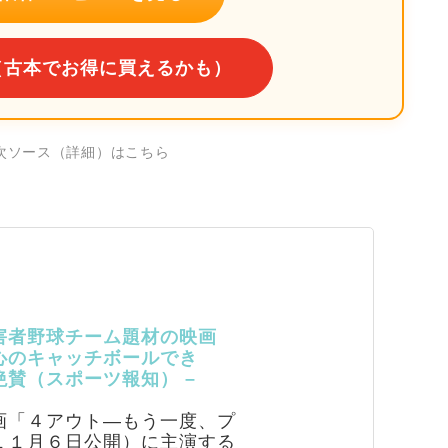
（古本でお得に買えるかも）
一次ソース（詳細）はこちら
害者野球チーム題材の映画
心のキャッチボールでき
賛（スポーツ報知） –
「４アウト―もう一度、プ
１１月６日公開）に主演する