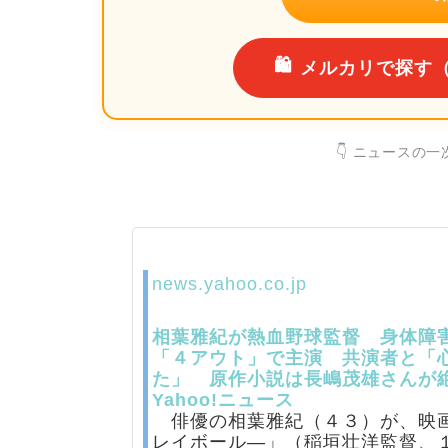
🛍️
メルカリで探す
👇 ニュースの
news.yahoo.co.jp
相葉雅紀が熱血野球監督 身体障
「４アウト」で主演 共演者と「
た」 原作小説は長嶋茂雄さんが絶
Yahoo!ニュース
俳優の相葉雅紀（４３）が、映画
レイボール―」（稲垣壮洋監督、