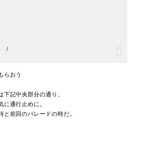
）
もらおう
は下記中央部分の通り。
気に通行止めに。
時と前回のパレードの時だ。