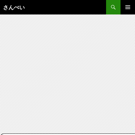
コ
さんぺい
ン
メインメ
テ
ニュー
ン
ツ
へ
ス
キ
ッ
プ