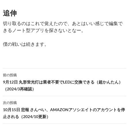
追伸
切り取るのはこれで覚えたので、あとはいい感じで編集で
きるノート型アプリを探さないとなー。
僕の戦いは続きます。
投
前の投稿
稿
9月12日 丸形蛍光灯は業者不要でLEDに交換できる（超かんたん）
（2024/3再確認）
ナ
ビ
次の投稿
10月15日 悲報 さんぺい、AMAZONアソシエイトのアカウントを停
ゲ
止される（2024/10更新）
ー