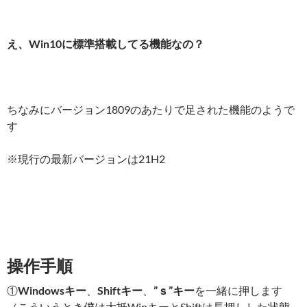
え、Win10に標準搭載してる機能なの？
ちなみにバージョン1809のあたりで足された機能のようで
す
※現行の最新バージョンは21H2
操作手順
①
Windowsキー
、
Shiftキー
、
”ｓ”キー
を一緒に押します
（こういうとき僕は大抵WinキーとShiftは長押しした状態