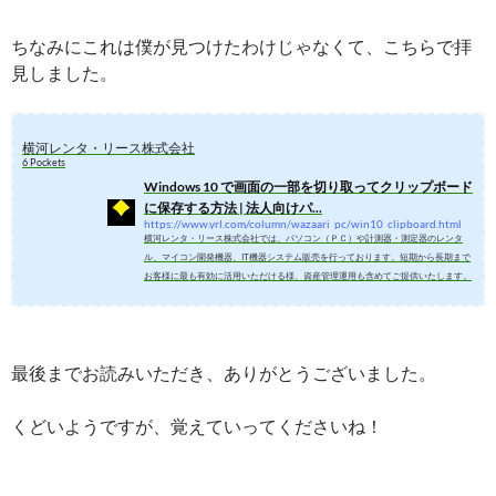
ちなみにこれは僕が見つけたわけじゃなくて、こちらで拝
見しました。
横河レンタ・リース株式会社
6 Pockets
Windows 10 で画面の一部を切り取ってクリップボード
に保存する方法 | 法人向けパ...
https://www.yrl.com/column/wazaari_pc/win10_clipboard.html
横河レンタ・リース株式会社では、パソコン（ＰＣ）や計測器・測定器のレンタ
ル、マイコン開発機器、IT機器システム販売を行っております。短期から長期まで
お客様に最も有効に活用いただける様、資産管理運用も含めてご提供いたします。
最後までお読みいただき、ありがとうございました。
くどいようですが、覚えていってくださいね！