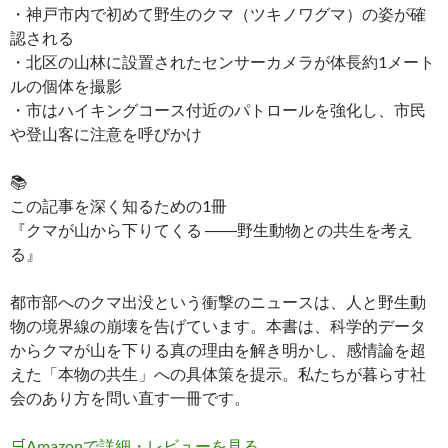
・神戸市内で初めて野生のクマ（ツキノワグマ）の姿が確
認される
・北区の山林に設置されたセンサーカメラが体長約1メート
ルの個体を撮影
・市はハイキングコース付近のパトロールを強化し、市民
や登山客に注意を呼びかけ
📚
この記事を深く知るための1冊
『クマが山から下りてくる ――野生動物との共生を考え
る』
都市部へのクマ出没という衝撃のニュースは、人と野生動
物の境界線の崩壊を告げています。本書は、科学的データ
からクマが山を下りる真の理由を解き明かし、感情論を超
えた「本物の共生」への具体策を提示。私たちが暮らす社
会のあり方を問い直す一冊です。
🛒
Amazonで詳細・レビューを見る