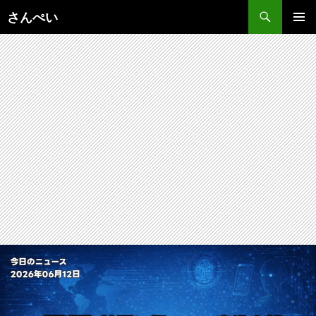
コ
さんぺい
ン
メインメ
テ
ニュー
ン
ツ
へ
ス
キ
ッ
プ