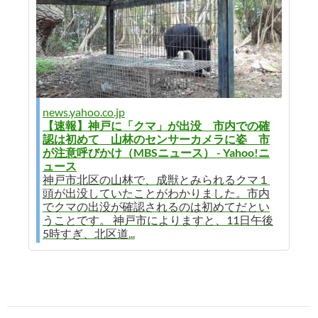
news.yahoo.co.jp
【速報】神戸に「クマ」が出没 市内での確
認は初めて 山林のセンサーカメラに姿 市
が注意呼びかけ（MBSニュース） - Yahoo!ニ
ュース
神戸市北区の山林で、成獣とみられるクマ１
頭が出没していたことがわかりました。市内
でクマの出没が確認されるのは初めてだとい
うことです。 神戸市によりますと、11日午後
5時すぎ、北区道...
投