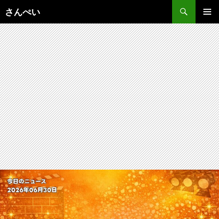
コ
さんぺい
ン
メインメ
テ
ニュー
ン
ツ
へ
ス
キ
ッ
プ