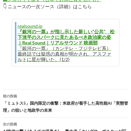
👇 ニュースの一次ソース（詳細）はこちら
realsound.jp
『銀河の一票』が指し示した新しい“公共” 松
下洸平のスパークに見たあるべき政治家の姿
｜Real Sound｜リアルサウンド 映画部
『銀河の一票』（カンテレ・フジテレビ系）
最終話では疑惑の真相が明かされ、アスファ
ルトに星が輝いた。(1/2)
投
前の投稿
稿
「ミュトス5」国内限定の衝撃：米政府が着手した高性能AI「実態管
理」の狙いと地政学の未来
ナ
ビ
次の投稿