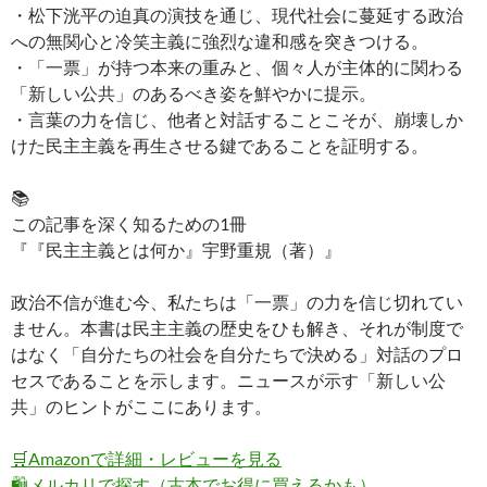
・松下洸平の迫真の演技を通じ、現代社会に蔓延する政治
への無関心と冷笑主義に強烈な違和感を突きつける。
・「一票」が持つ本来の重みと、個々人が主体的に関わる
「新しい公共」のあるべき姿を鮮やかに提示。
・言葉の力を信じ、他者と対話することこそが、崩壊しか
けた民主主義を再生させる鍵であることを証明する。
📚
この記事を深く知るための1冊
『『民主主義とは何か』宇野重規（著）』
政治不信が進む今、私たちは「一票」の力を信じ切れてい
ません。本書は民主主義の歴史をひも解き、それが制度で
はなく「自分たちの社会を自分たちで決める」対話のプロ
セスであることを示します。ニュースが示す「新しい公
共」のヒントがここにあります。
🛒
Amazonで詳細・レビューを見る
🛍️
メルカリで探す（古本でお得に買えるかも）