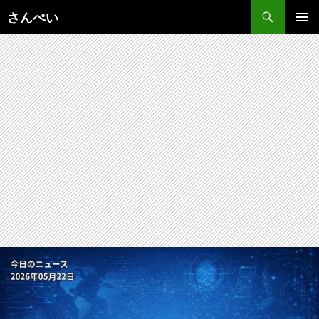
コ
さんぺい
ン
メインメ
テ
ニュー
ン
ツ
へ
ス
キ
ッ
プ