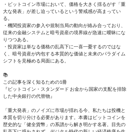
・ビットコイン市場において、価格を大きく揺るがす「重
大な発表」が差し迫っているという警戒感が高まってい
る。
・機関投資家の参入や規制当局の動向が絡み合っており、
従来の金融システムと暗号資産の境界線が急速に曖昧にな
りつつある。
・投資家は単なる価格の乱高下に一喜一憂するのではな
く、暗号資産が内包する本質的な価値と未来のパラダイム
シフトを見極める局面にある。
📚
この記事を深く知るための1冊
『ビットコイン・スタンダード お金から国家の支配を排除
した中央銀行の代替物』
「重大発表」のノイズに市場が揺れる今、私たちは投機と
本質を切り分ける必要があります。本書はビットコインを
歴史的な「健全貨幣」の系譜から解き明かす名著。目先の
乱高下に惑わされず、デジタル時代の新しい経済秩序を生