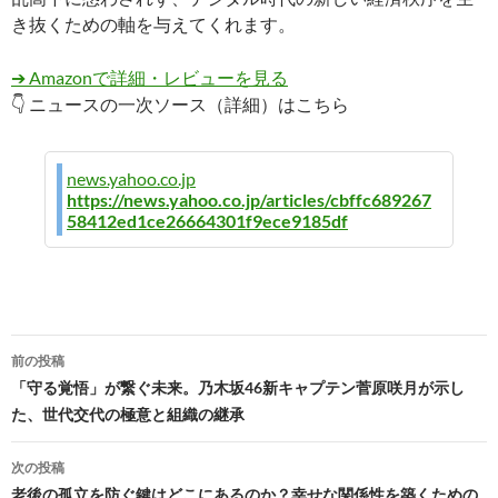
き抜くための軸を与えてくれます。
➔ Amazonで詳細・レビューを見る
👇 ニュースの一次ソース（詳細）はこちら
news.yahoo.co.jp
https://news.yahoo.co.jp/articles/cbffc689267
58412ed1ce26664301f9ece9185df
投
前の投稿
稿
「守る覚悟」が繋ぐ未来。乃木坂46新キャプテン菅原咲月が示し
た、世代交代の極意と組織の継承
ナ
ビ
次の投稿
老後の孤立を防ぐ鍵はどこにあるのか？幸せな関係性を築くための