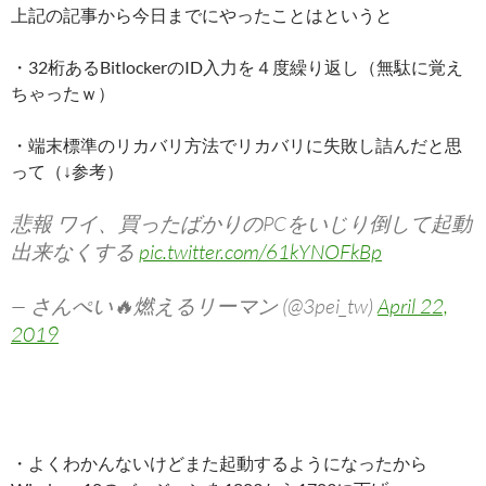
上記の記事から今日までにやったことはというと
・32桁あるBitlockerのID入力を４度繰り返し（無駄に覚え
ちゃったｗ）
・端末標準のリカバリ方法でリカバリに失敗し詰んだと思
って（↓参考）
悲報 ワイ、買ったばかりのPCをいじり倒して起動
出来なくする
pic.twitter.com/61kYNOFkBp
— さんぺい🔥燃えるリーマン (@3pei_tw)
April 22,
2019
・よくわかんないけどまた起動するようになったから