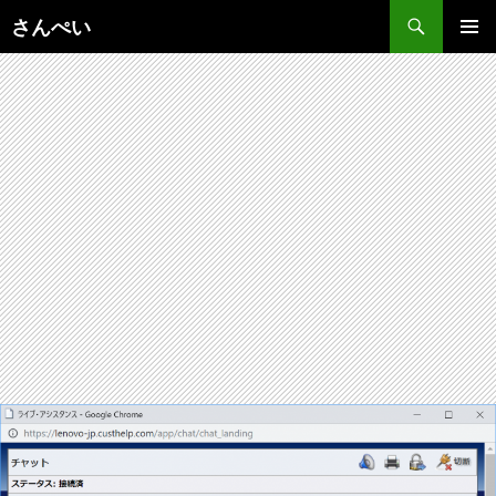
コ
さんぺい
ン
メインメ
テ
ニュー
ン
ツ
へ
ス
キ
ッ
プ