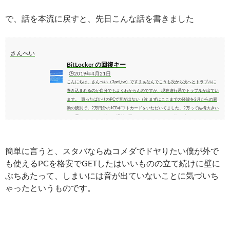
で、話を本流に戻すと、先日こんな話を書きました
さんぺい
BitLocker の回復キー
🕒️2019年4月21日
こんにちは、さんぺい（3pei_tw）ですまぁなんでこうも次から次へとトラブルに
巻き込まれるのか自分でもよくわからんのですが、現在進行系でトラブルが出てい
ます。 買ったばかりのPCで音が出ない（泣 まずはここまでの経緯を3月からの異
動の餞別で、2万円分のJCBギフトカードをいただいてました。2万って結構大きい
とは思うんですが、使える場所が限られてるのでなかなか使えずモヤモヤしていた
んです。で、ある日頼んでたメガネを取りに行くついでにLABIを覗いてみまし
た。 すると出会ったんです、運命の人に。...
簡単に言うと、スタバならぬコメダでドヤりたい僕が外で
も使えるPCを格安でGETしたはいいものの立て続けに壁に
ぶちあたって、しまいには音が出ていないことに気づいち
ゃったというものです。