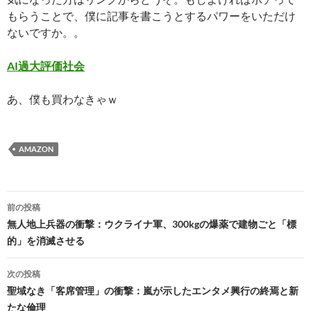
もらうことで、僕に記事を書こうとするパワーをいただけ
ないですか。。
AI過大評価社会
あ、僕も買わなきゃｗ
AMAZON
投
前の投稿
稿
無人地上兵器の衝撃：ウクライナ軍、300kgの爆薬で建物ごと「標
的」を消滅させる
ナ
ビ
次の投稿
聖域なき「客席管理」の衝撃：嵐が示したエンタメ興行の終焉と新
ゲ
たな倫理