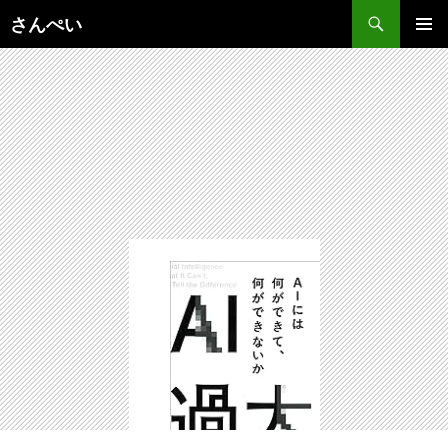
コ
さんぺい
ン
メインメ
テ
ニュー
ン
ツ
へ
ス
キ
ッ
プ