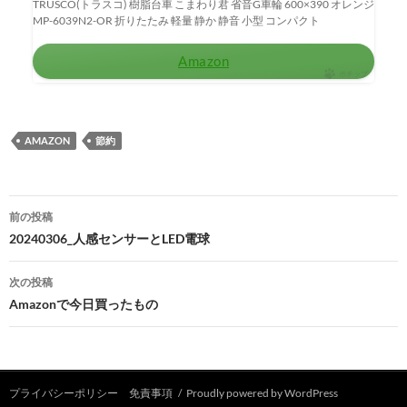
TRUSCO(トラスコ) 樹脂台車 こまわり君 省音G車輪 600×390 オレンジ
MP-6039N2-OR 折りたたみ 軽量 静か 静音 小型 コンパクト
Amazon
ポチップ
AMAZON
節約
投
前の投稿
稿
20240306_人感センサーとLED電球
ナ
次の投稿
ビ
Amazonで今日買ったもの
ゲ
ー
シ
プライバシーポリシー 免責事項
Proudly powered by WordPress