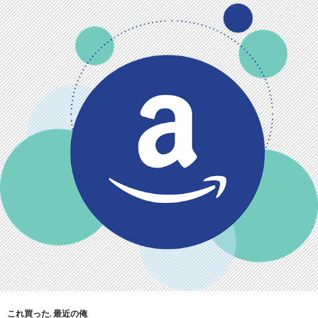
これ買った
,
最近の俺