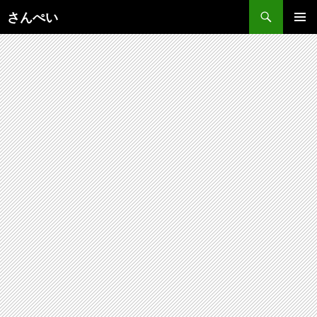
コ
さんぺい
ン
メインメ
テ
ニュー
ン
ツ
へ
ス
キ
ッ
プ