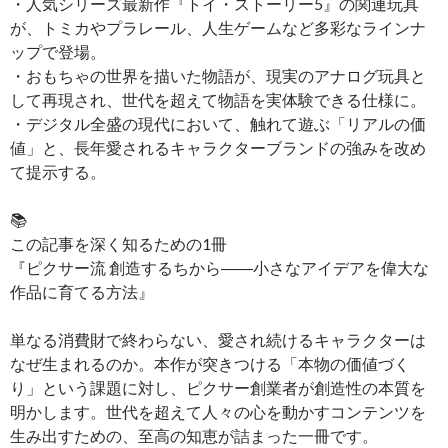
・人気シリーズ最新作『トイ・ストーリー5』の関連玩具
が、トミカやプラレール、人生ゲームなど多彩なラインナ
ップで登場。
・おもちゃの世界を描いた物語が、現実のアナログ玩具と
して再現され、世代を超えて物語を実体験できる仕様に。
・デジタル全盛の現代において、触れて遊ぶ「リアルの価
値」と、長年愛されるキャラクターブランドの強みを改め
て提示する。
📚
この記事を深く知るための1冊
『ピクサー流 創造するちから――小さなアイデアを偉大な
作品に育てる方法』
単なる消費財で終わらない、愛され続けるキャラクターは
なぜ生まれるのか。本作が突きつける「本物の価値づく
り」という課題に対し、ピクサー創業者が創造性の本質を
明かします。世代を超えて人々の心を動かすコンテンツを
生み出すための、至高の知恵が詰まった一冊です。