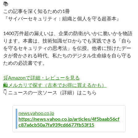
📚
この記事を深く知るための1冊
『サイバーセキュリティ：組織と個人を守る超基本』
1400万件超の漏えいは、企業の防衛がいかに脆いかを物語
ります。本書は、技術知識ゼロからでも実践できる「自ら
を守るセキュリティの思考法」を伝授。他者に預けたデー
タが脅かされる時代、私たちのデジタル生命線を自ら守る
ための必読書です。
🛒
Amazonで詳細・レビューを見る
🛍️
メルカリで探す（古本でお得に買えるかも）
👇 ニュースの一次ソース（詳細）はこちら
news.yahoo.co.jp
https://news.yahoo.co.jp/articles/4f5baab56cf
c87a6cb50a7fa939cd6677fb53f15