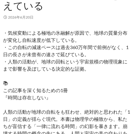
えている
2026年6月20日
・気候変動による極地の氷融解が原因で、地球の質量分布
が変化し自転速度が低下している。
・この自転の減速ペースは過去360万年間で前例がなく、1
日の長さが未曾有の速さで延びている。
・人類の活動が、地球の回転という宇宙規模の物理現象に
まで影響を及ぼしている決定的な証拠。
📚
この記事を深く知るための1冊
『時間は存在しない』
人類の活動が地球の自転をも狂わせ、絶対的と思われた「1
日」の定義が揺らぐ現代。本書は物理学の極致から、私た
ちが盲信する「一律に流れる時間」の幻影を暴きます。崩
壊する時間の概念の先にある、人間と宇宙の真の交わりを