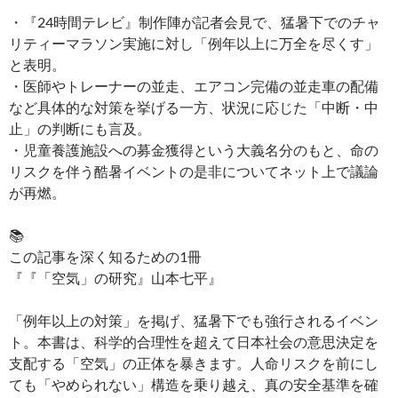
・『24時間テレビ』制作陣が記者会見で、猛暑下でのチャ
リティーマラソン実施に対し「例年以上に万全を尽くす」
と表明。
・医師やトレーナーの並走、エアコン完備の並走車の配備
など具体的な対策を挙げる一方、状況に応じた「中断・中
止」の判断にも言及。
・児童養護施設への募金獲得という大義名分のもと、命の
リスクを伴う酷暑イベントの是非についてネット上で議論
が再燃。
📚
この記事を深く知るための1冊
『『「空気」の研究』山本七平』
「例年以上の対策」を掲げ、猛暑下でも強行されるイベン
ト。本書は、科学的合理性を超えて日本社会の意思決定を
支配する「空気」の正体を暴きます。人命リスクを前にし
ても「やめられない」構造を乗り越え、真の安全基準を確