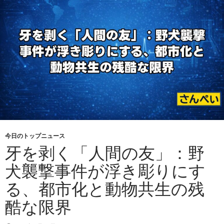
今日のトップニュース
牙を剥く「人間の友」：野
犬襲撃事件が浮き彫りにす
る、都市化と動物共生の残
酷な限界