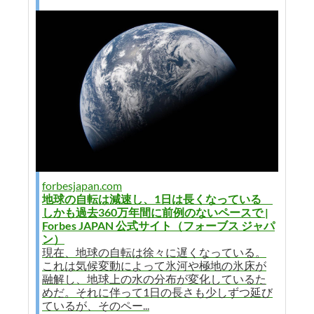
forbesjapan.com
地球の自転は減速し、1日は長くなっている
しかも過去360万年間に前例のないペースで |
Forbes JAPAN 公式サイト（フォーブス ジャパ
ン）
現在、地球の自転は徐々に遅くなっている。
これは気候変動によって氷河や極地の氷床が
融解し、地球上の水の分布が変化しているた
めだ。それに伴って1日の長さも少しずつ延び
ているが、そのペー...