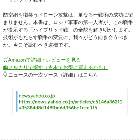
防空網を嘲笑うドローン攻撃は、単なる一戦術の成功に留
まりません。本書は、ロシア軍事の第一人者が、この戦争
が提示する「ハイブリッド戦」の全貌を解き明かします。
技術がもたらす戦争の変質に、我々がどう向き合うべき
か。今こそ読むべき道標です。
🛒
Amazonで詳細・レビューを見る
🛍️
メルカリで探す（古本でお得に買えるかも）
👇 ニュースの一次ソース（詳細）はこちら
news.yahoo.co.jp
https://news.yahoo.co.jp/articles/c5146a362f1
a35384d8d149fbd6d356bc1cce1f5