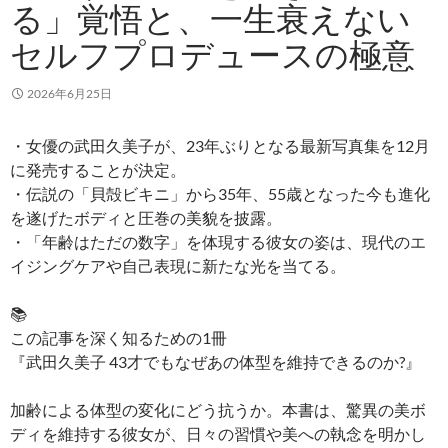
る」覚悟と、一生衰えない
セルフプロデュースの極意
2026年6月25日
・女優の武田久美子が、23年ぶりとなる最新写真集を12月
に発売することが決定。
・伝説の「貝殻ビキニ」から35年、55歳となった今も進化
を遂げたボディと圧巻の美貌を披露。
・「年齢はただの数字」を体現する彼女の姿は、現代のエ
イジングケアや自己表現に新たな光を当てる。
📚
この記事を深く知るための1冊
『武田久美子 43才でもなぜあの体型を維持できるのか?』
加齢による体型の変化にどう抗うか。本書は、驚異の美ボ
ディを維持する彼女が、日々の習慣や美への執念を明かし