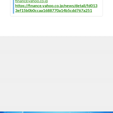
finance.yahoo.co.jp
https://finance.yahoo.co.jp/news/detail/fd013
3ef15b0b0ccaa1688770a14b5cdd767a251