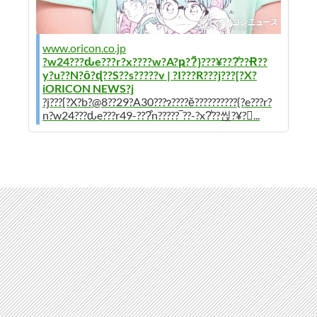
www.oricon.co.jp
?w24???ԃe???r?x????w?A?ҏ??̃}???¥???̐??Ɍ??
y?u??N?ȏ?ɖ??S??s?????v | ?I???R???j???[?X?
iORICON NEWS?j
?j???[?X?b?@8??29?A30???ɂ????ĕ??????????{?e???r?
n?w24???ԃe???r49-???͒n?????‾??-?x?̐??씭?¥?...