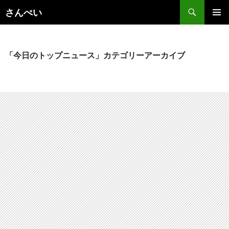
コ
さんぺい
ン
メインメ
テ
ニュー
ン
ツ
「今日のトップニュース」カテゴリーアーカイブ
へ
ス
キ
ッ
プ