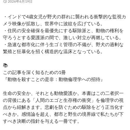
2026年6月19日
・インドで4歳女児が野犬の群れに襲われる衝撃的な監視カ
メラ映像が拡散し、世界中に波紋を広げている。
・住民の安全確保を最優先にする駆除派と、動物の権利を
守ろうとする愛護派の間で、激しい対立が再燃している。
・急速な都市化に伴う生ゴミ管理の不備が、野犬の過剰な
繁殖と狂暴化を招く構造的な温床となっている。
📚
この記事を深く知るための1冊
『動物を殺すことの是非：動物倫理学への招待』
生命の安全か、それとも動物愛護か。本書はこの二者択一
の背後にある「人間のエゴと生存権の衝突」を倫理学の視
点から紐解きます。悲劇を防ぐための駆除をどう正当化す
べきか。感情論を超え、都市と野生の境界線で私たちが下
すべき決断の指針を与える一冊です。