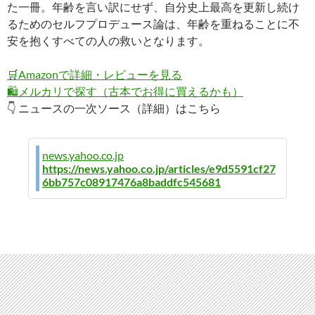
た一冊。年齢を言い訳にせず、自分史上最高を更新し続け
るためのセルフプロデュース論は、年齢を重ねることに不
安を抱くすべての人の救いとなります。
🛒
Amazonで詳細・レビューを見る
🛍️
メルカリで探す（古本でお得に買えるかも）
👇 ニュースの一次ソース（詳細）はこちら
news.yahoo.co.jp
https://news.yahoo.co.jp/articles/e9d5591cf27
6bb757c08917476a8baddfc545681