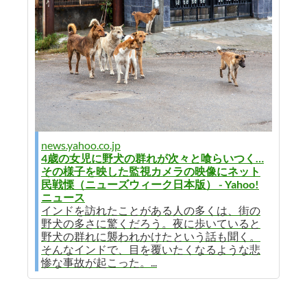
news.yahoo.co.jp
4歳の女児に野犬の群れが次々と喰らいつく…
その様子を映した監視カメラの映像にネット
民戦慄（ニューズウィーク日本版） - Yahoo!
ニュース
インドを訪れたことがある人の多くは、街の
野犬の多さに驚くだろう。夜に歩いていると
野犬の群れに襲われかけたという話も聞く。
そんなインドで、目を覆いたくなるような悲
惨な事故が起こった。...