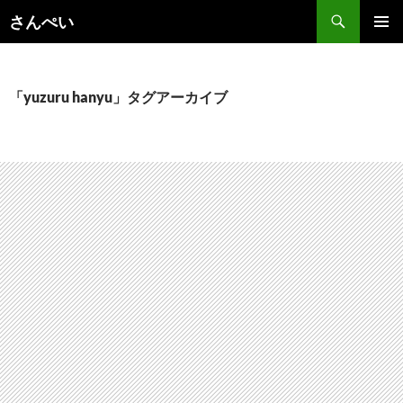
コ
さんぺい
ン
メインメ
テ
ニュー
ン
ツ
「yuzuru hanyu」タグアーカイブ
へ
ス
キ
ッ
プ