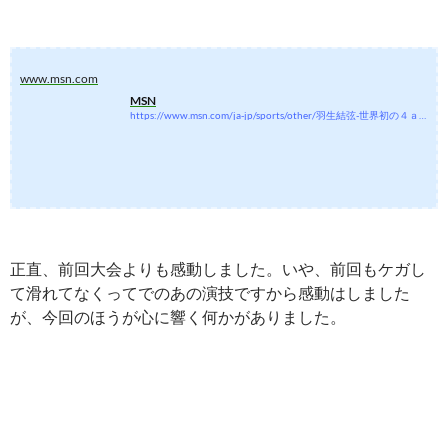
www.msn.com
MSN
https://www.msn.com/ja-jp/sports/other/羽生結弦-世界初の４ａ認定に世界中から祝福の声-大会公式も-彼は真のアイスプリンス-と絶賛/ar-AATG6Rw?ocid=NL_JAJP_A1_00010101_1_1&amp;#038;#038;bep_ref=1&amp;#038;#038;bep_csid=42404
正直、前回大会よりも感動しました。いや、前回もケガし
て滑れてなくってでのあの演技ですから感動はしました
が、今回のほうが心に響く何かがありました。