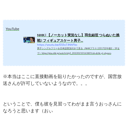
YouTube
NHK | 【ノーカット実況なし】羽生結弦 つらぬいた挑
戦 | フィギュアスケート男子...
https://youtu.be/ES5x7JNhFbc
男子シングルフリーを日本語実況付きで見る（NHKプラス 2月17日午後2：39ま
で）https://plus.nhk.jp/watch/st/g1_2022021016380?cid=dchk-yt-olypara
※本当はここに直接動画を貼りたかったのですが、国営放
送さんが許可していないようなので。。。
ということで、僕も彼を見習ってわがまま言うおっさんに
なろうと思います（おぃ