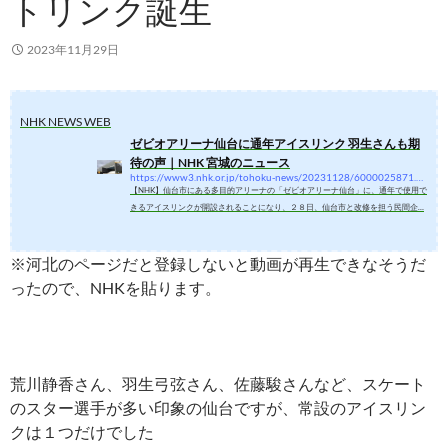
トリンク誕生
2023年11月29日
NHK NEWS WEB
ゼビオアリーナ仙台に通年アイスリンク 羽生さんも期
待の声｜NHK 宮城のニュース
https://www3.nhk.or.jp/tohoku-news/20231128/6000025871.html
【NHK】仙台市にある多目的アリーナの「ゼビオアリーナ仙台」に、通年で使用で
きるアイスリンクが開設されることになり、２８日、仙台市と改修を担う民間企…
※河北のページだと登録しないと動画が再生できなそうだ
ったので、NHKを貼ります。
荒川静香さん、羽生弓弦さん、佐藤駿さんなど、スケート
のスター選手が多い印象の仙台ですが、常設のアイスリン
クは１つだけでした