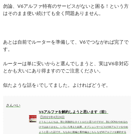
勿論、V6アルファ特有のサービスがないと困る！という方
はそのまま使い続けても全く問題ありません。
あとは自前でルーターを準備して、V6でつながれば完了で
す。
ルーターは単に安いからと選んでしまうと、実はV6非対応
とかも大いにあり得ますのでご注意ください。
似たような話を↓でしてました。よければどうぞ。
さんぺい
V6アルファを解約しようと思います（前）
🕒️2021年4月24日
どうもこんにちは。割と刺激的なタイトルだと思うのですが、別にOCNをやめるわ
けではありません。いろいろ考えた結果、オプションサービスのV6アルファをやめ
ようと思った話です。ちなみに後編と番外編はこちら なぜV6アルファを解約する