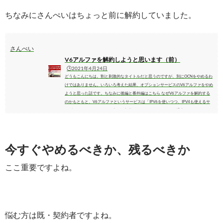
ちなみにさんぺいはちょっと前に解約していました。
さんぺい
V6アルファを解約しようと思います（前）
🕒️2021年4月24日
どうもこんにちは。割と刺激的なタイトルだと思うのですが、別にOCNをやめるわ
けではありません。いろいろ考えた結果、オプションサービスのV6アルファをやめ
ようと思った話です。ちなみに後編と番外編はこちら なぜV6アルファを解約する
のかもともと、V6アルファというサービスは「IPV6を使いつつ、IPV4も使えるサ
ービスはこれしかない」と考えて契約しました。こんなことも過去にはやってまし
た。きっと燃えていたんでしょうね。 が、先日ふとOCNサイトを見ていたとこ
ろ、こんな記述を見つけました。 Q5.市販の...
今すぐやめるべきか、残るべきか
ここ重要ですよね。
悩む方は既・契約者ですよね。