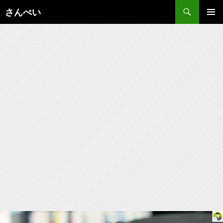
コ
さんぺい
ン
メインメ
テ
ニュー
ン
ツ
へ
ス
キ
ッ
プ