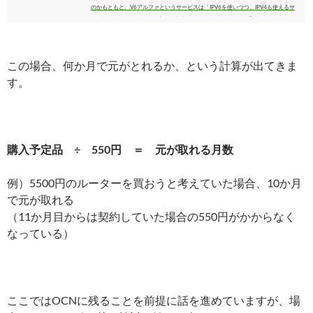
のかもともと、V6アルファというサービスは「IPV6を使いつつ、IPV4も使えるサ
ービスはこれしかない」と考えて契約しました。こんなことも過去にはやってまし
た。きっと燃えていたんでしょうね。 が、先日ふとOCNサイトを見ていたとこ
ろ、こんな記述を見つけました。 Q5.市販の...
この場合、何か月で元がとれるか、という計算が出てきま
す。
購入予定品 ÷ 550円 ＝ 元が取れる月数
例）5500円のルーターを買おうと考えていた場合、10か月
で元が取れる
（11か月目からは契約していた場合の550円がかからなく
なっている）
ここではOCNに残ることを前提に話を進めていますが、場